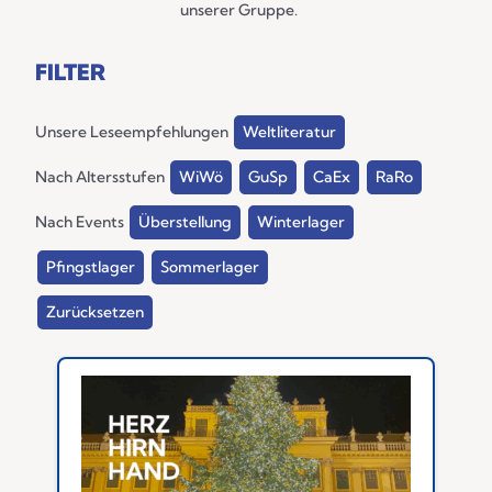
unserer Gruppe.
FILTER
Unsere Leseempfehlungen
Weltliteratur
Nach Altersstufen
WiWö
GuSp
CaEx
RaRo
Nach Events
Überstellung
Winterlager
Pfingstlager
Sommerlager
Zurücksetzen